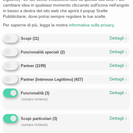
cambiare idea in qualsiasi momento cliccando sull'icona nell'angolo
in basso a destra del sito web che aprirà il popup Scelte
Pubblicitarie, dove potrai sempre regolare le tue scelte.
Per saperne di più, legga la nostra
informativa sulla privacy
.
Dettagli
↓
Scopi
(
11
)
Dettagli
↓
Funzionalità speciali
(
2
)
Dettagli
↓
Partner
(
1199
)
Dettagli
↓
Partner (Interesse Legittimo)
(
427
)
Dettagli
↓
Funzionalità
(
3
)
(sempre richiesto)
Dettagli
↓
Scopi particolari
(
3
)
(sempre richiesto)