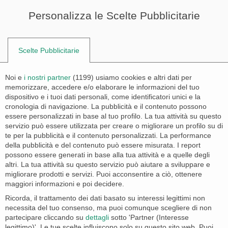
Personalizza le Scelte Pubblicitarie
0
Home
/
Fontane da Giardino
/
Fontane Vedovelle
/
Oslo
Scelte Pubblicitarie
Noi e
i nostri partner
(
1199
) usiamo cookies e altri dati per
memorizzare, accedere e/o elaborare le informazioni del tuo
dispositivo e i tuoi dati personali, come identificatori unici e la
cronologia di navigazione. La pubblicità e il contenuto possono
essere personalizzati in base al tuo profilo. La tua attività su questo
servizio può essere utilizzata per creare o migliorare un profilo su di
te per la pubblicità e il contenuto personalizzati. La performance
della pubblicità e del contenuto può essere misurata. I report
possono essere generati in base alla tua attività e a quelle degli
altri. La tua attività su questo servizio può aiutare a sviluppare e
migliorare prodotti e servizi. Puoi acconsentire a ciò, ottenere
maggiori informazioni e poi decidere.
Ricorda, il trattamento dei dati basato su interessi legittimi non
necessita del tuo consenso, ma puoi comunque scegliere di non
partecipare cliccando su
dettagli
sotto 'Partner (Interesse
legittimo)'. Le tue scelte influiscono solo su questo sito web. Puoi